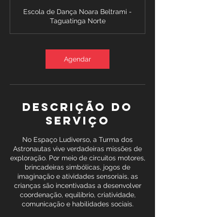
r
Escola de Dança Noara Beltrami -
a
Taguatinga Norte
ç
ã
o
v
Agendar
a
r
i
a
Descrição do
serviço
No Espaço Ludiverso, a Turma dos
Astronautas vive verdadeiras missões de
exploração. Por meio de circuitos motores,
brincadeiras simbólicas, jogos de
imaginação e atividades sensoriais, as
crianças são incentivadas a desenvolver
coordenação, equilíbrio, criatividade,
comunicação e habilidades sociais.