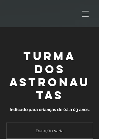
Turma
dos
Astronau
tas
Duração varia
D
u